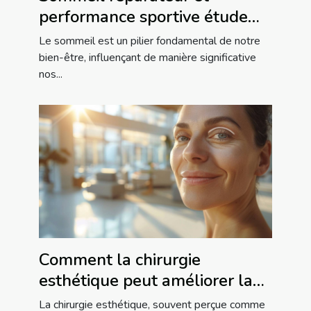
performance sportive étude
des liens et conseils pour
Le sommeil est un pilier fondamental de notre
améliorer la qualité du
bien-être, influençant de manière significative
nos...
sommeil
Comment la chirurgie
esthétique peut améliorer la
qualité de vie
La chirurgie esthétique, souvent perçue comme