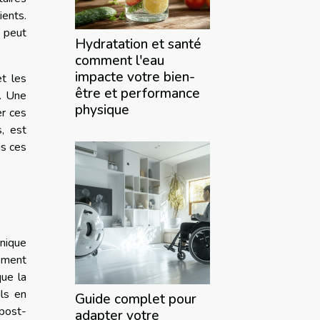
ents.
 peut
Hydratation et santé
comment l'eau
impacte votre bien-
et les
être et performance
s. Une
physique
er ces
s, est
us ces
inique
ement
que la
ls en
Guide complet pour
post-
adapter votre