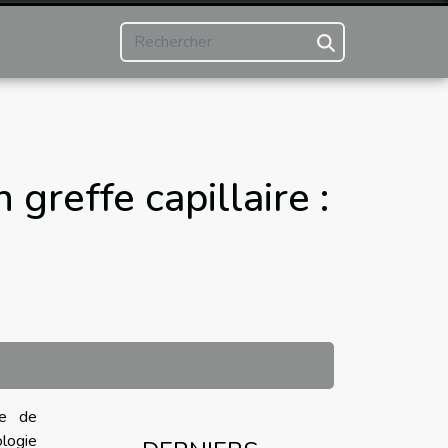
greffe capillaire :
ce de
logie