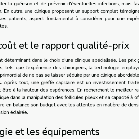
er la guérison et de prévenir d'éventuelles infections, mais fa
ion. En outre, une clinique proposant un support complet témoign
es patients, aspect fondamental à considérer pour une expér
tes.
oût et le rapport qualité-prix
t déterminant dans le choix d'une clinique spécialisée. Les prix 
s, tels que l'expérience des chirurgiens, la technologie emplo
t primordial de ne pas se laisser séduire par une clinique abordabl
s. Après tout, une greffe capillaire est un investissement trai
nt être à la hauteur des espérances. En recherchant le meilleur r
inique dans la manipulation des follicules pileux et sa capacité à off
ettre en balance son budget avec les attentes en matière de dens
sion éclairée.
gie et les équipements