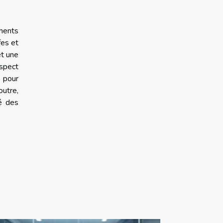
ements
fes et
et une
aspect
e pour
outre,
é des