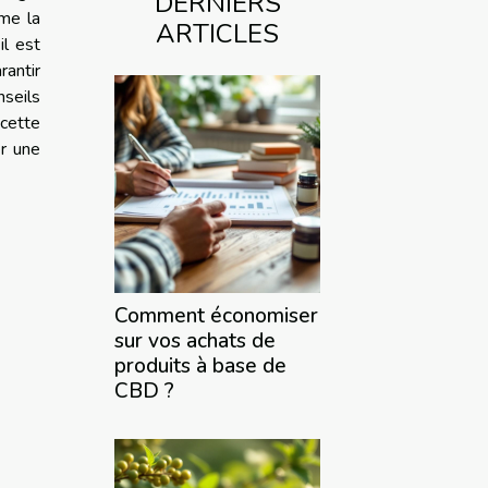
DERNIERS
me la
ARTICLES
il est
rantir
nseils
cette
er une
Comment économiser
sur vos achats de
produits à base de
CBD ?