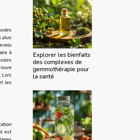
thodes
s plus
hevelu
aire à
Explorer les bienfaits
icules
des complexes de
trouve
gemmothérapie pour
. Lors
la santé
et les
tation
il est
taires