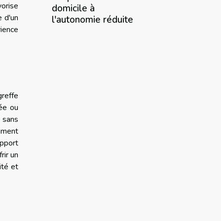
vorise
domicile à
e d'un
l'autonomie réduite
ience
greffe
yée ou
e sans
tement
apport
rir un
ité et