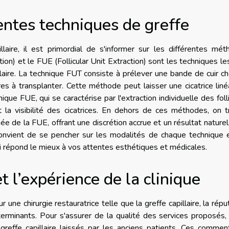
entes techniques de greffe
llaire, il est primordial de s'informer sur les différentes mé
tion) et le FUE (Follicular Unit Extraction) sont les techniques le
laire. La technique FUT consiste à prélever une bande de cuir c
res à transplanter. Cette méthode peut laisser une cicatrice liné
ique FUE, qui se caractérise par l'extraction individuelle des foll
nt la visibilité des cicatrices. En dehors de ces méthodes, on 
ée de la FUE, offrant une discrétion accrue et un résultat naturel
l convient de se pencher sur les modalités de chaque technique 
i répond le mieux à vos attentes esthétiques et médicales.
t l’expérience de la clinique
r une chirurgie restauratrice telle que la greffe capillaire, la répu
erminants. Pour s'assurer de la qualité des services proposés, 
greffe capillaire laissés par les anciens patients. Ces commen