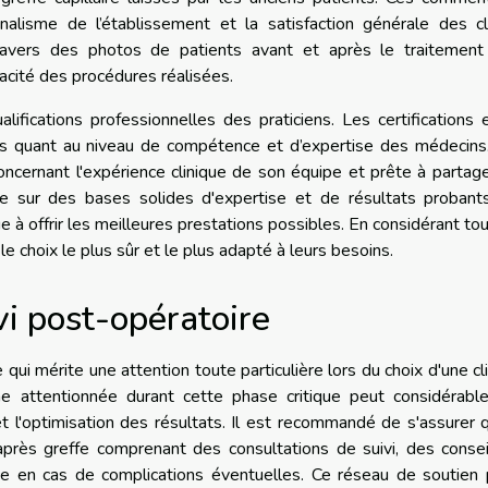
alisme de l’établissement et la satisfaction générale des cli
 travers des photos de patients avant et après le traitement
acité des procédures réalisées.
alifications professionnelles des praticiens. Les certifications 
bles quant au niveau de compétence et d’expertise des médecin
oncernant l'expérience clinique de son équipe et prête à partag
uite sur des bases solides d'expertise et de résultats probant
e à offrir les meilleures prestations possibles. En considérant to
e choix le plus sûr et le plus adapté à leurs besoins.
vi post-opératoire
 qui mérite une attention toute particulière lors du choix d'une cl
che attentionnée durant cette phase critique peut considérabl
 et l'optimisation des résultats. Il est recommandé de s'assurer 
rès greffe comprenant des consultations de suivi, des consei
ce en cas de complications éventuelles. Ce réseau de soutien 