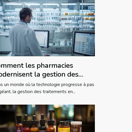
mment les pharmacies
dernisent la gestion des
aitements en établissements
s un monde où la technologie progresse à pas
 soins
géant, la gestion des traitements en...