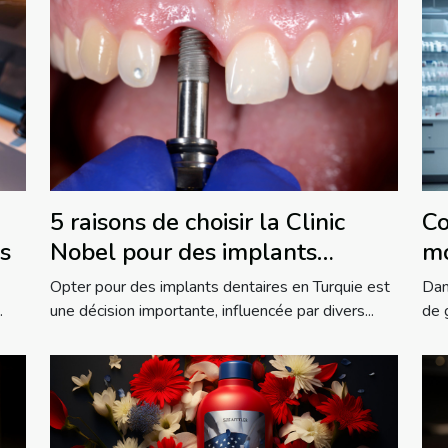
5 raisons de choisir la Clinic
Co
s
Nobel pour des implants
mo
dentaires en Turquie
tr
Opter pour des implants dentaires en Turquie est
Dan
de
.
une décision importante, influencée par divers...
de 